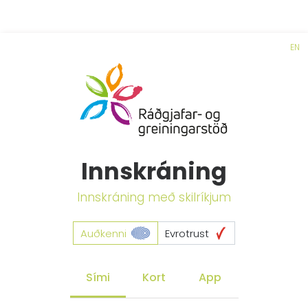
EN
Innskráning
Innskráning með skilríkjum
Auðkenni
Evrotrust
Sími
Kort
App